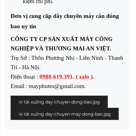
kiệm chi phí.
Đơn vị cung cấp dây chuyền máy cân đóng
bao uy tín
CÔNG TY CP SẢN XUẤT MÁY CÔNG
NGHIỆP VÀ THƯƠNG MAI AN VIỆT.
Trụ Sở : Thôn Phương Nhị - Liên Ninh - Thanh
Trì - Hà Nội.
Điện thoại :
0988.619.391. ( zalo ).
Email : mayphutro@gmail.com.
tải xuống day-chuyen-dong-bao.jpg
tải xuống day-chuyen-may-dong-bao.jpg