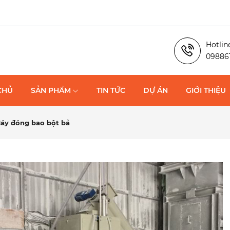
Hotlin
09886
CHỦ
SẢN PHẨM
TIN TỨC
DỰ ÁN
GIỚI THIỆU
áy đóng bao bột bả