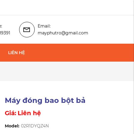
e:
Email:
19391
mayphutro@gmail.com
LIÊN HỆ
Máy đóng bao bột bả
Giá:
Liên hệ
Model:
02R1DYQZ4N