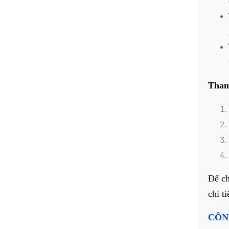
Tham 
Để ch
chi t
CÔN