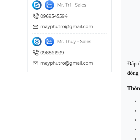
Mr. Trí - Sales
0969545594
mayphutro@gmail.com
Mr. Thùy - Sales
0988619391
mayphutro@gmail.com
Đáp ứ
đóng 
Thôn