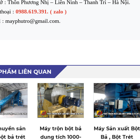
ở : Thôn Phương Nhị – Liên Ninh – Thanh Trì – Hà Nội.
thoại :
0988.619.391. ( zalo )
l : mayphutro@gmail.com.
PHẨM LIÊN QUAN
uyền sản
Máy trộn bột bả
Máy Sản xuất Bột
ột bả trét
dung tích 1000-
Bả , Bột Trét