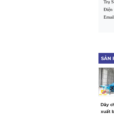
Trụ S
Điện 
Emai
SẢN 
Dây ch
xuất b