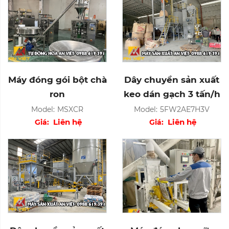
Máy đóng gói bột chà
Dây chuyền sản xuất
ron
keo dán gạch 3 tấn/h
Model:
MSXCR
Model:
5FW2AE7H3V
Liên hệ
Liên hệ
Giá:
Giá: