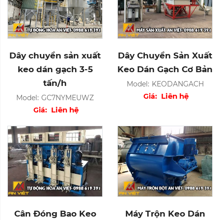
Dây chuyền sản xuất
Dây Chuyền Sản Xuất
keo dán gạch 3-5
Keo Dán Gạch Cơ Bản
tấn/h
Model:
KEODANGACH
Liên hệ
Giá:
Model:
GC7NYMEUWZ
Liên hệ
Giá:
Cân Đóng Bao Keo
Máy Trộn Keo Dán