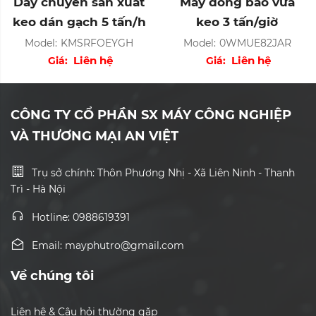
Dây chuyền sản xuất
Máy đóng bao vữa
keo dán gạch 5 tấn/h
keo 3 tấn/giờ
Model:
KMSRFOEYGH
Model:
0WMUE82JAR
Liên hệ
Liên hệ
Giá:
Giá:
CÔNG TY CỔ PHẦN SX MÁY CÔNG NGHIỆP
VÀ THƯƠNG MẠI AN VIỆT
Trụ sở chính: Thôn Phương Nhị - Xã Liên Ninh - Thanh
Trì - Hà Nội
Hotline: 0988619391
Email: mayphutro@gmail.com
Về chúng tôi
Liên hệ & Câu hỏi thường gặp