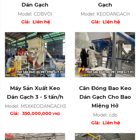
Dán Gạch
Gạch
Model:
CDBVÒI
Model:
KEODANGACH
Liên hệ
Liên hệ
Giá:
Giá:
Máy Sản Xuất Keo
Cân Đóng Bao Keo
Dán Gạch 3 - 5 tấn/h
Dán Gạch Cho Bao
Miệng Hở
Model:
MSXKEODANGACH3
Giá:
350,000,000
VND
Model:
cdb
Liên hệ
Giá: