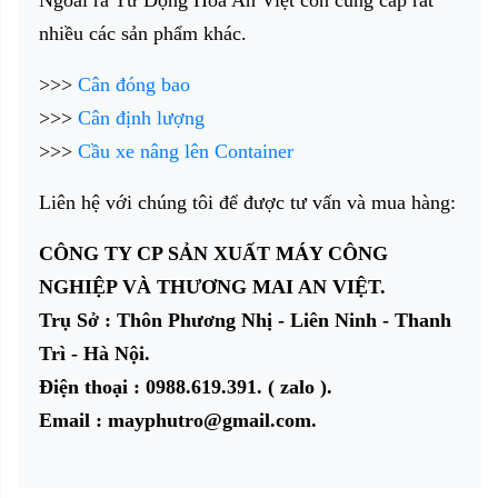
Ngoài ra Từ Động Hóa An Việt còn cung cấp rất
nhiều các sản phẩm khác.
>>>
Cân đóng bao
>>>
Cân định lượng
>>>
Cầu xe nâng lên Container
Liên hệ với chúng tôi để được tư vấn và mua hàng:
CÔNG TY CP SẢN XUẤT MÁY CÔNG
NGHIỆP VÀ THƯƠNG MAI AN VIỆT.
Trụ Sở : Thôn Phương Nhị - Liên Ninh - Thanh
Trì - Hà Nội.
Điện thoại : 0988.619.391. ( zalo ).
Email : mayphutro@gmail.com.