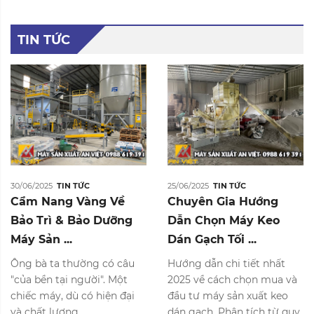
TIN TỨC
30/06/2025
TIN TỨC
25/06/2025
TIN TỨC
Cẩm Nang Vàng Về
Chuyên Gia Hướng
Bảo Trì & Bảo Dưỡng
Dẫn Chọn Máy Keo
Máy Sản ...
Dán Gạch Tối ...
Ông bà ta thường có câu
Hướng dẫn chi tiết nhất
"của bền tại người". Một
2025 về cách chọn mua và
chiếc máy, dù có hiện đại
đầu tư máy sản xuất keo
và chất lượng ...
dán gạch. Phân tích từ quy