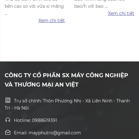
bền cao so với vữa xi măng
bao/h với bao ...
...
Xem chi tiết
Xem chi tiết
CÔNG TY CỔ PHẦN SX MÁY CÔNG NGHIỆP
VÀ THƯƠNG MẠI AN VIỆT
Trụ sở chính: Thôn Phương Nhị - Xã Liên Ninh - Thanh
Trì - Hà Nội
Hotline: 0988619391
Email: mayphutro@gmail.com