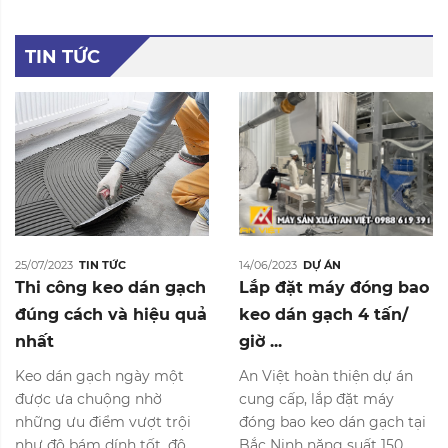
TIN TỨC
25/07/2023
TIN TỨC
14/06/2023
DỰ ÁN
Thi công keo dán gạch
Lắp đặt máy đóng bao
đúng cách và hiệu quả
keo dán gạch 4 tấn/
nhất
giờ ...
Keo dán gạch ngày một
An Việt hoàn thiện dự án
được ưa chuộng nhờ
cung cấp, lắp đặt máy
những ưu điểm vượt trội
đóng bao keo dán gạch tại
như độ bám dính tốt, độ
Bắc Ninh năng suất 150