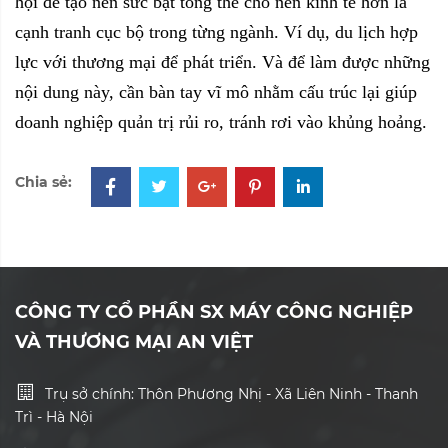
hội để tạo nên sức bật tổng thể cho nền kinh tế hơn là
cạnh tranh cục bộ trong từng ngành. Ví dụ, du lịch hợp
lực với thương mại để phát triển. Và để làm được những
nội dung này, cần bàn tay vĩ mô nhằm cấu trúc lại giúp
doanh nghiệp quản trị rủi ro, tránh rơi vào khủng hoảng.
Chia sẻ:
CÔNG TY CỔ PHẦN SX MÁY CÔNG NGHIỆP
VÀ THƯƠNG MẠI AN VIỆT
Trụ sở chính: Thôn Phương Nhị - Xã Liên Ninh - Thanh
Trì - Hà Nội