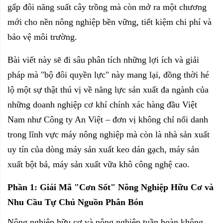
gấp đôi năng suất cây trồng mà còn mở ra một chương
mới cho nền nông nghiệp bền vững, tiết kiệm chi phí và
bảo vệ môi trường.
Bài viết này sẽ đi sâu phân tích những lợi ích và giải
pháp mà "bộ đôi quyền lực" này mang lại, đồng thời hé
lộ một sự thật thú vị về năng lực sản xuất đa ngành của
những doanh nghiệp cơ khí chính xác hàng đầu Việt
Nam như Công ty An Việt – đơn vị không chỉ nổi danh
trong lĩnh vực máy nông nghiệp mà còn là nhà sản xuất
uy tín của dòng
máy sản xuất keo dán gạch
,
máy sản
xuất bột bả
,
máy sản xuất vữa khô
công nghệ cao.
Phần 1: Giải Mã "Cơn Sốt" Nông Nghiệp Hữu Cơ và
Nhu Cầu Tự Chủ Nguồn Phân Bón
Nông nghiệp hữu cơ và nông nghiệp tuần hoàn không