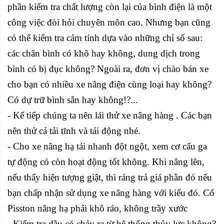
phần kiểm tra chất lượng còn lại của bình điện là một
công việc đòi hỏi chuyên môn cao. Nhưng bạn cũng
có thể kiểm tra cảm tính dựa vào những chỉ số sau:
các chân bình có khô hay không, dung dịch trong
bình có bị đục không? Ngoài ra, đơn vị chào bán xe
cho bạn có nhiều xe nâng điện cùng loại hay không?
Có dự trữ bình sẵn hay không!?...
- Kế tiếp chúng ta nên lái thử xe nâng hàng . Các bạn
nên thử cả tải tĩnh và tải động nhé.
- Cho xe nâng hạ tải nhanh đột ngột, xem cơ cấu ga
tự động có còn hoạt động tốt không. Khi nâng lên,
nếu thấy hiện tượng giật, thì ráng trả giá phần đó nếu
bạn chấp nhận sử dụng xe nâng hàng với kiểu đó. Cổ
Pisston nâng hạ phải khô ráo, không trầy xước
- Kiểm tra dầu có chảy ra từ hệ thống thủy lực không?