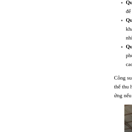
Qu
để
Qu
kh
nh
Qu
ph
ca
Công suấ
thể thu 
ứng nếu