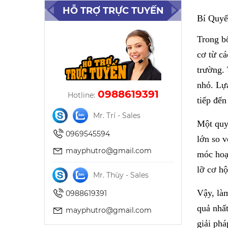
HỖ TRỢ TRỰC TUYẾN
Bí Quyế
Trong b
cơ từ cá
trường. 
nhỏ. Lựa
0988619391
Hotline:
tiếp đến
Mr. Trí - Sales
Một quyế
0969545594
lớn so v
mayphutro@gmail.com
móc hoạt
lỡ cơ hộ
Mr. Thùy - Sales
Vậy, làm
0988619391
quả nhất
mayphutro@gmail.com
giải phá