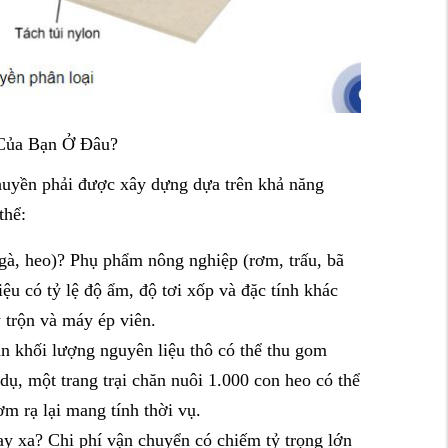
Của Bạn Ở Đâu?
chuyền phải được xây dựng dựa trên khả năng
thể:
gà, heo)? Phụ phẩm nông nghiệp (rơm, trấu, bã
ệu có tỷ lệ độ ẩm, độ tơi xốp và đặc tính khác
 trộn và máy ép viên.
n khối lượng nguyên liệu thô có thể thu gom
ụ, một trang trại chăn nuôi 1.000 con heo có thể
ơm rạ lại mang tính thời vụ.
y xa? Chi phí vận chuyển có chiếm tỷ trọng lớn