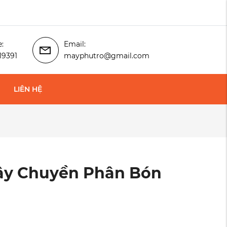
e:
Email:
19391
mayphutro@gmail.com
LIÊN HỆ
Dây Chuyền Phân Bón