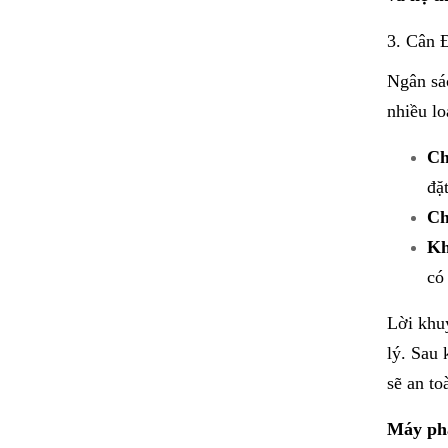
3. Cân 
Ngân sá
nhiều lo
Ch
đặ
Ch
Kh
có
Lời khu
lý. Sau 
sẽ an t
Máy ph