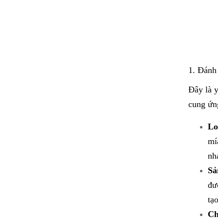
1. Đánh
Đây là 
cung ứng
Lo
mí
nh
Sả
đư
tạ
Ch