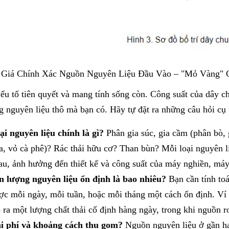
 Giá Chính Xác Nguồn Nguyên Liệu Đầu Vào – "Mỏ Vàng" 
yếu tố tiên quyết và mang tính sống còn. Công suất của dây 
 nguyên liệu thô mà bạn có. Hãy tự đặt ra những câu hỏi cụ 
ại nguyên liệu chính là gì?
Phân gia súc, gia cầm (phân bò, 
a, vỏ cà phê)? Rác thải hữu cơ? Than bùn? Mỗi loại nguyên li
au, ảnh hưởng đến thiết kế và công suất của máy nghiền, máy
n lượng nguyên liệu ổn định là bao nhiêu?
Bạn cần tính toá
ợc mỗi ngày, mỗi tuần, hoặc mỗi tháng một cách ổn định. Ví d
o ra một lượng chất thải cố định hàng ngày, trong khi nguồn r
i phí và khoảng cách thu gom?
Nguồn nguyên liệu ở gần ha