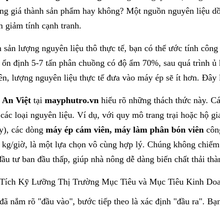
ong giá thành sản phẩm hay không? Một nguồn nguyên liệu dồ
m giảm tính cạnh tranh.
 sản lượng nguyên liệu thô thực tế, bạn có thể ước tính công 
 ổn định 5-7 tấn phân chuồng có độ ẩm 70%, sau quá trình 
ên, lượng nguyên liệu thực tế đưa vào máy ép sẽ ít hơn. Đây 
 An Việt
tại
mayphutro.vn
hiểu rõ những thách thức này. Cá
các loại nguyên liệu. Ví dụ, với quy mô trang trại hoặc hộ gi
y), các dòng
máy ép cám viên, máy làm phân bón viên
công
kg/giờ, là một lựa chọn vô cùng hợp lý. Chúng không chiếm n
đầu tư ban đầu thấp, giúp nhà nông dễ dàng biến chất thải thà
 Tích Kỹ Lưỡng Thị Trường Mục Tiêu và Mục Tiêu Kinh Do
đã nắm rõ "đầu vào", bước tiếp theo là xác định "đầu ra". Bạ