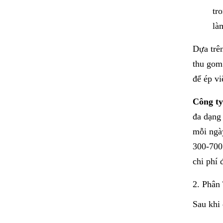
tr
là
Dựa trên
thu gom
để ép vi
Công ty
đa dạng 
mỗi ngà
300-700 
chi phí 
2. Phân
Sau khi 