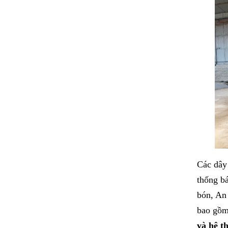
Các dây
thống b
bón, An 
bao gồm 
và hệ t