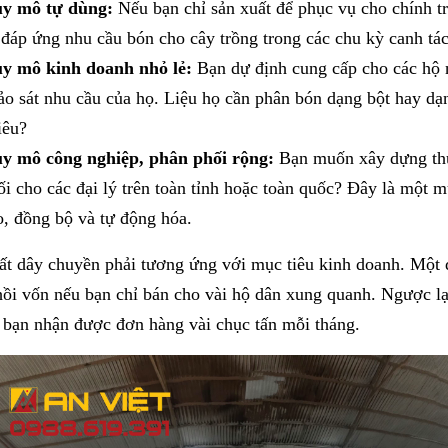
y mô tự dùng:
Nếu bạn chỉ sản xuất để phục vụ cho chính tra
 đáp ứng nhu cầu bón cho cây trồng trong các chu kỳ canh tác
y mô kinh doanh nhỏ lẻ:
Bạn dự định cung cấp cho các hộ 
ảo sát nhu cầu của họ. Liệu họ cần phân bón dạng bột hay dạ
iêu?
y mô công nghiệp, phân phối rộng:
Bạn muốn xây dựng thư
ối cho các đại lý trên toàn tỉnh hoặc toàn quốc? Đây là một m
o, đồng bộ và tự động hóa.
t dây chuyền phải tương ứng với mục tiêu kinh doanh. Một d
hồi vốn nếu bạn chỉ bán cho vài hộ dân xung quanh. Ngược l
 bạn nhận được đơn hàng vài chục tấn mỗi tháng.