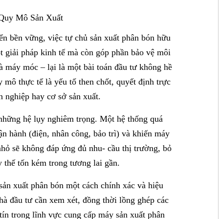
 Quy Mô Sản Xuất
ển bền vững, việc tự chủ sản xuất phân bón hữu
t giải pháp kinh tế mà còn góp phần bảo vệ môi
và máy móc – lại là một bài toán đầu tư không hề
mô thực tế là yếu tố then chốt, quyết định trực
h nghiệp hay cơ sở sản xuất.
 những hệ lụy nghiêm trọng. Một hệ thống quá
vận hành (điện, nhân công, bảo trì) và khiến máy
nhỏ sẽ không đáp ứng đủ nhu- cầu thị trường, bỏ
 thế tốn kém trong tương lai gần.
sản xuất phân bón
một cách chính xác và hiệu
nhà đầu tư cần xem xét, đồng thời lồng ghép các
tín trong lĩnh vực cung cấp máy sản xuất phân