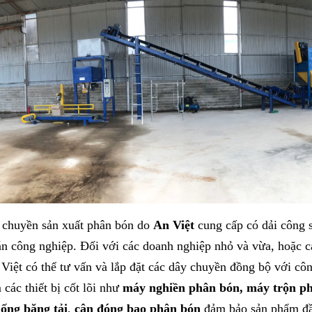
 chuyền sản xuất phân bón do
An Việt
cung cấp có dải công s
án công nghiệp. Đối với các doanh nghiệp nhỏ và vừa, hoặc 
Việt có thể tư vấn và lắp đặt các dây chuyền đồng bộ với cô
các thiết bị cốt lõi như
máy nghiền phân bón
, máy trộn ph
hống băng tải
,
cân đóng bao phân bón
đảm bảo sản phẩm đầu