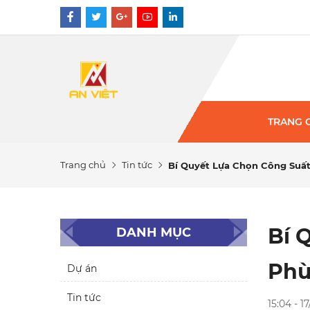
TRANG 
Trang chủ
Tin tức
Bí Quyết Lựa Chọn Công Suấ
Bí 
DANH MỤC
Phù
Dự án
Tin tức
15:04 - 1