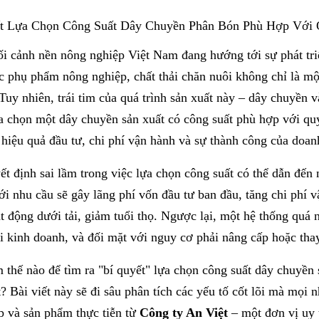
t Lựa Chọn Công Suất Dây Chuyền Phân Bón Phù Hợp Với
ối cảnh nền nông nghiệp Việt Nam đang hướng tới sự phát tri
c phụ phẩm nông nghiệp, chất thải chăn nuôi không chỉ là mộ
Tuy nhiên, trái tim của quá trình sản xuất này – dây chuyền 
 chọn một dây chuyền sản xuất có công suất phù hợp với quy 
 hiệu quả đầu tư, chi phí vận hành và sự thành công của doan
t định sai lầm trong việc lựa chọn công suất có thể dẫn đến
ới nhu cầu sẽ gây lãng phí vốn đầu tư ban đầu, tăng chi phí 
 động dưới tải, giảm tuổi thọ. Ngược lại, một hệ thống quá 
i kinh doanh, và đối mặt với nguy cơ phải nâng cấp hoặc thay
 thế nào để tìm ra "bí quyết" lựa chọn công suất
dây chuyền 
? Bài viết này sẽ đi sâu phân tích các yếu tố cốt lõi mà mọi 
p và sản phẩm thực tiễn từ
Công ty An Việt
– một đơn vị uy 