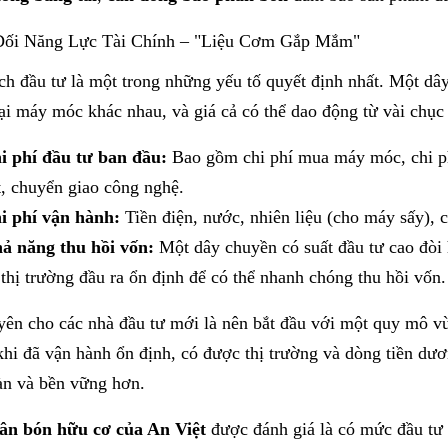
Đối Năng Lực Tài Chính – "Liệu Cơm Gắp Mắm"
ch đầu tư là một trong những yếu tố quyết định nhất. Một d
ại máy móc khác nhau, và giá cả có thể dao động từ vài chục 
i phí đầu tư ban đầu:
Bao gồm chi phí mua máy móc, chi phí
t, chuyển giao công nghệ.
i phí vận hành:
Tiền điện, nước, nhiên liệu (cho máy sấy), c
ả năng thu hồi vốn:
Một dây chuyền có suất đầu tư cao đòi 
 thị trường đầu ra ổn định để có thể nhanh chóng thu hồi vốn.
yên cho các nhà đầu tư mới là nên bắt đầu với một quy mô vừ
khi đã vận hành ổn định, có được thị trường và dòng tiền d
oàn và bền vững hơn.
ân bón hữu cơ
của An Việt
được đánh giá là có mức đầu tư h