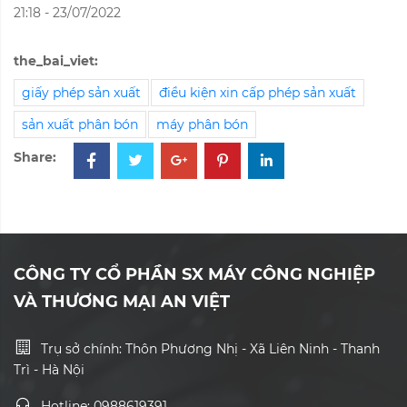
21:18 - 23/07/2022
the_bai_viet:
giấy phép sản xuất
điều kiện xin cấp phép sản xuất
sản xuất phân bón
máy phân bón
Share:
CÔNG TY CỔ PHẦN SX MÁY CÔNG NGHIỆP
VÀ THƯƠNG MẠI AN VIỆT
Trụ sở chính: Thôn Phương Nhị - Xã Liên Ninh - Thanh
Trì - Hà Nội
Hotline: 0988619391